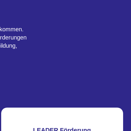
l kommen.
örderungen
ildung,
LEADER Förderung