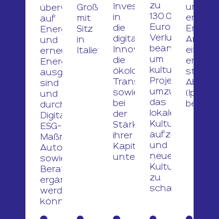
zu
Investitionen
und
Großunternehmen
überwiegend
130.000
in
erneue
mit
auf
Euro
die
Energie
Sitz
Energieeffizienz
Verlustbeitrag
digitale
Anlage
in
und
beantragen,
Innovation,
eine
Italien.
erneuerbare
um
die
erhöht
Energien
kulturelle
ökologische
steuerl
ausgerichtet
Projekte
Transformation
Abschr
sind
umzusetzen,
sowie
(Ipera
und
das
bei
beantr
durch
lokale
der
Digitalisierung,
Kulturerbe
Stärkung
ESG-
aufzuwerten
ihrer
Maßnahmen,
und
Kapitalbasis
Automatisierung
neue
unterstützt.
sowie
Kulturangebot
Beratungsleistungen
zu
ergänzt
schaffen.
werden
können.