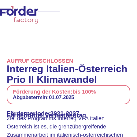
AUFRUF GESCHLOSSEN
Interreg Italien-Österreich
Prio II Klimawandel
Förderung der Kosten:
bis 100%
Abgabetermin:
01.07.2025
Förderperiode:
2021-2027
Fördermittel:
Verlustbeitrag
Ziel des Programms Interreg VI-A Italien-
Österreich ist es, die grenzübergreifende
Zusammenarbeit im italienisch-österreichischen