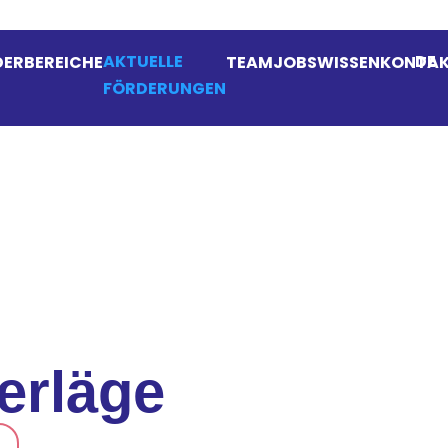
AKTUELLE
DE
ERBEREICHE
TEAM
JOBS
WISSEN
KONTA
FÖRDERUNGEN
erläge