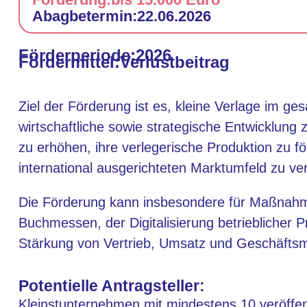
Abagbetermin:
22.06.2026
Förderperiode:
2026
Fördermittel:
Verlustbeitrag
Ziel der Förderung ist es, kleine Verlage im ges
wirtschaftliche sowie strategische Entwicklung 
zu erhöhen, ihre verlegerische Produktion zu f
international ausgerichteten Marktumfeld zu ve
Die Förderung kann insbesondere für Maßnahme
Buchmessen, der Digitalisierung betrieblicher 
Stärkung von Vertrieb, Umsatz und Geschäftsm
Potentielle Antragsteller:
Kleinstunternehmen mit mindestens 10 veröffe