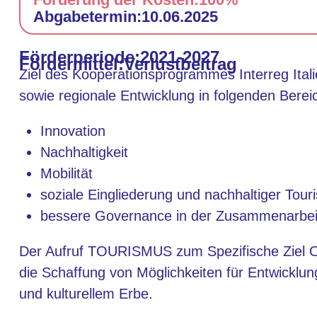
Abgabetermin:
10.06.2025
Förderperiode:
2021-2027
Fördermittel:
Verlustbeitrag
Ziel des Kooperationsprogrammes Interreg Ital
sowie regionale Entwicklung in folgenden Berei
Innovation
Nachhaltigkeit
Mobilität
soziale Eingliederung und nachhaltiger Tou
bessere Governance in der Zusammenarbei
Der Aufruf TOURISMUS zum Spezifische Ziel OS
die Schaffung von Möglichkeiten für Entwicklun
und kulturellem Erbe.