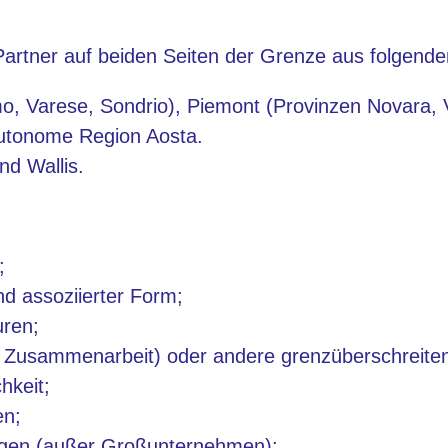
 Partner auf beiden Seiten der Grenze aus folgen
 Varese, Sondrio), Piemont (Provinzen Novara, Ver
utonome Region Aosta.
d Wallis.
;
und assoziierter Form;
uren;
le Zusammenarbeit) oder andere grenzüberschreite
hkeit;
en;
ngen (außer Großunternehmen);