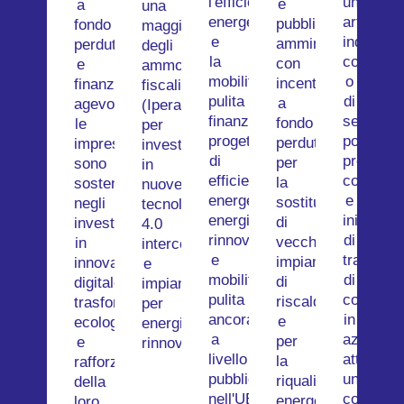
l'efficienza
un'attivit
e
a
una
energetica
artigiana
pubbliche
fondo
maggiorazione
e
industria
amministrazioni
perduto
degli
la
commerc
con
e
ammortamenti
mobilità
o
incentivi
finanziamenti
fiscali
pulita
di
a
agevolati,
(Iperammortamento)
finanzia
servizi
fondo
le
per
progetti
possono
perduto
imprese
investimenti
di
promuov
per
sono
in
efficienza
consulen
la
sostenute
nuove
energetica,
e
sostituzione
negli
tecnologie
energie
iniziative
di
investimenti
4.0
rinnovabili
di
vecchi
in
interconnesse
e
trasferi
impianti
innovazione
e
mobilità
di
di
digitale,
impianti
pulita
conosce
riscaldamento
trasformazione
per
ancorati
in
e
ecologica
energie
a
azienda
per
e
rinnovabili.
livello
attraver
la
rafforzamento
pubblico
un
riqualificazione
della
nell'UE.
contribut
energetica.
loro