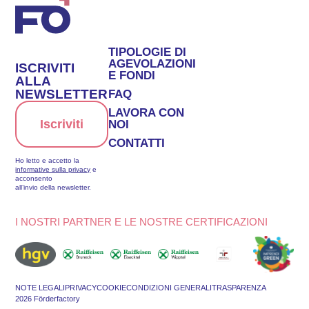
TIPOLOGIE DI
AGEVOLAZIONI
ISCRIVITI
E FONDI
ALLA
NEWSLETTER
FAQ
LAVORA CON
Iscriviti
NOI
CONTATTI
Ho letto e accetto la
informative sulla privacy
e
acconsento
all’invio della newsletter.
I NOSTRI PARTNER E LE NOSTRE CERTIFICAZIONI
NOTE LEGALI
PRIVACY
COOKIE
CONDIZIONI GENERALI
TRASPARENZA
2026 Förderfactory