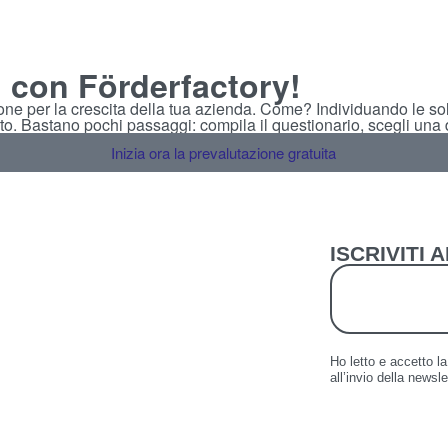
, con Förderfactory!
ione per la crescita della tua azienda. Come? Individuando le sol
to. Bastano pochi passaggi: compila il questionario, scegli una da
Inizia ora la prevalutazione gratuita
ISCRIVITI
Ho letto e accetto l
all’invio della newsle