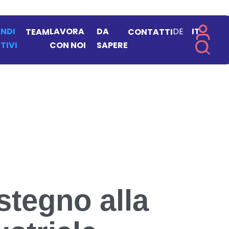
NDI
LAVORA
DA
DE
IT
TEAM
CONTATTI
TIVI
CON NOI
SAPERE
stegno alla