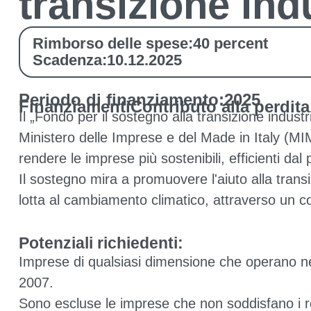
transizione ind
Rimborso delle spese:
40 percent
Scadenza:
10.12.2025
Periodo di finanziamento:
2025
Finanziamenti
Contributo alla perdita
Il „Fondo per il sostegno alla transizione indus
Ministero delle Imprese e del Made in Italy (MI
rendere le imprese più sostenibili, efficienti dal 
Il sostegno mira a promuovere l'aiuto alla transi
lotta al cambiamento climatico, attraverso un co
Potenziali richiedenti:
Imprese di qualsiasi dimensione che operano nel
2007.
Sono escluse le imprese che non soddisfano i re