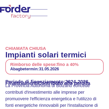
CHIAMATA CHIUSA
Impianti solari termici
Rimborso delle spese:
fino a 40%
Abagbetermin:
31.05.2026
Periodo di finanziamento:
2024-2026
Finanziamenti
Contributo alla perdita
La Provincia Autonoma di Bolzano concede
contributi d'investimento alle imprese per
promuovere l'efficienza energetica e l'utilizzo di
fonti energetiche rinnovabili per l'installazione di