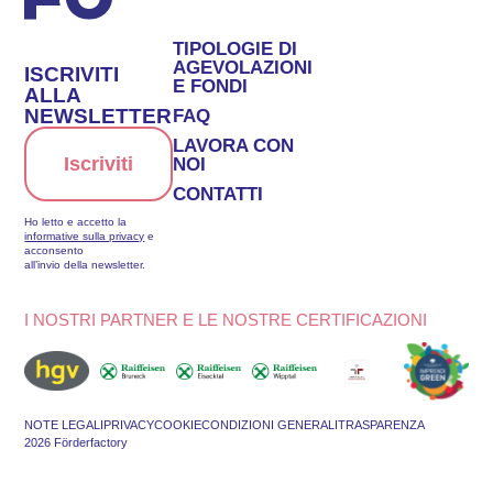
TIPOLOGIE DI
AGEVOLAZIONI
ISCRIVITI
E FONDI
ALLA
NEWSLETTER
FAQ
LAVORA CON
Iscriviti
NOI
CONTATTI
Ho letto e accetto la
informative sulla privacy
e
acconsento
all’invio della newsletter.
I NOSTRI PARTNER E LE NOSTRE CERTIFICAZIONI
NOTE LEGALI
PRIVACY
COOKIE
CONDIZIONI GENERALI
TRASPARENZA
2026 Förderfactory