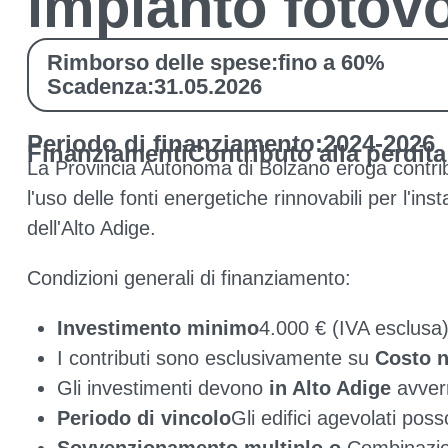
impianto fotovo
Rimborso delle spese:
fino a 60%
Scadenza:
31.05.2026
Periodo di finanziamento:
2024-2026
Finanziamenti
Contributo alla perdita
La Provincia Autonoma di Bolzano eroga contribu
l'uso delle fonti energetiche rinnovabili per l'inst
dell'Alto Adige.
Condizioni generali di finanziamento:
Investimento minimo
4.000 € (IVA esclusa
I contributi sono esclusivamente su
Costo n
Gli investimenti devono
in Alto Adige
avver
Periodo di vincolo
Gli edifici agevolati po