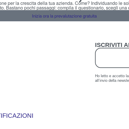
ione per la crescita della tua azienda. Come? Individuando le sol
to. Bastano pochi passaggi: compila il questionario, scegli una da
Inizia ora la prevalutazione gratuita
ISCRIVITI
Ho letto e accetto l
all’invio della newsle
IFICAZIONI