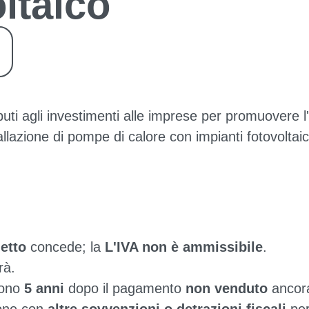
ltaico
ti agli investimenti alle imprese per promuovere l'
allazione di pompe di calore con impianti fotovoltaici 
)
etto
concede; la
L'IVA non è ammissibile
.
rà.
ssono
5 anni
dopo il pagamento
non venduto
anco