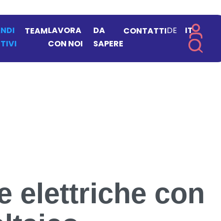
NDI
LAVORA
DA
DE
IT
TEAM
CONTATTI
TIVI
CON NOI
SAPERE
 elettriche con