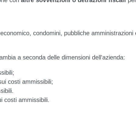
one con
altre sovvenzioni o detrazioni fiscali
per
e economico, condomini, pubbliche amministrazioni 
 cambia a seconda delle dimensioni dell'azienda:
bili;
costi ammissibili;
bili.
sti ammissibili.