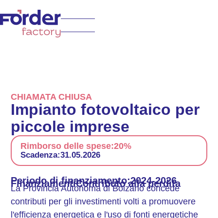
CHIAMATA CHIUSA
Impianto fotovoltaico per
piccole imprese
Rimborso delle spese:
20%
Scadenza:
31.05.2026
Periodo di finanziamento:
2024-2026
Finanziamenti
Contributo alla perdita
La Provincia Autonoma di Bolzano concede
contributi per gli investimenti volti a promuovere
l'efficienza energetica e l'uso di fonti energetiche