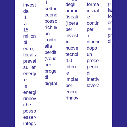
i
promuov
degli
formazione
investimento
settori
la
ammortamenti
iniziale
da
economici
formazio
fiscali
e
1
possono
continua
(Iperammortamento)
continua
a
richiedere
dei
per
per
15
un
propri
investimenti
i
milioni
contributo
dipendent
in
dipendenti
di
alla
nuove
dopo
euro,
perdita
tecnologie
un
focalizzati
(voucher)
4.0
precedente
prevalentemente
per
interconnesse
periodo
sull'efficienza
progetti
e
di
energetica
di
impianti
inattività
e
digitalizzazione.
per
lavorativa.
le
energie
energie
rinnovabili.
rinnovabili,
che
possono
essere
integrati