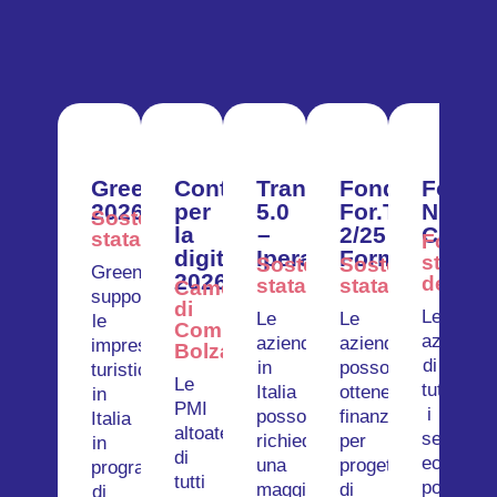
GreenTour
Contributi
Transizione
Fondo
Fondo
2026
per
5.0
For.Te.
Nuove
Sostegno
la
–
2/25
Compe
statale
Fondi
digitalizzazione
Iperammortamento
Formazione
struttur
Sostegno
Sostegno
GreenTour
2026
dell'UE
statale
statale
Camera
supporta
di
Le
Le
Le
le
Commercio
aziende
aziende
aziende
imprese
Bolzano
di
in
possono
turistiche
Le
tutti
Italia
ottenere
in
PMI
i
possono
finanziamenti
Italia
altoatesine
settori
richiedere
per
in
di
economic
una
progetti
programmi
tutti
possono
maggiorazione
di
di