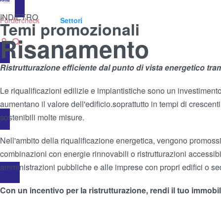
INDIETRO
Fördercheck
Servizi
Settori
bandi attivi
Team
Lavora con noi
Da Sapere
Co
Temi promozionali
DE
IT
Risanamento
Ristrutturazione efficiente dal punto di vista energetico tra
Le riqualificazioni edilizie e impiantistiche sono un investimen
aumentano il valore dell'edificio.soprattutto in tempi di crescent
sostenibili molte misure.
Nell'ambito della riqualificazione energetica, vengono promossi i
combinazioni con energie rinnovabili o ristrutturazioni accessib
amministrazioni pubbliche e alle imprese con propri edifici o se
Con un incentivo per la ristrutturazione, rendi il tuo immobil