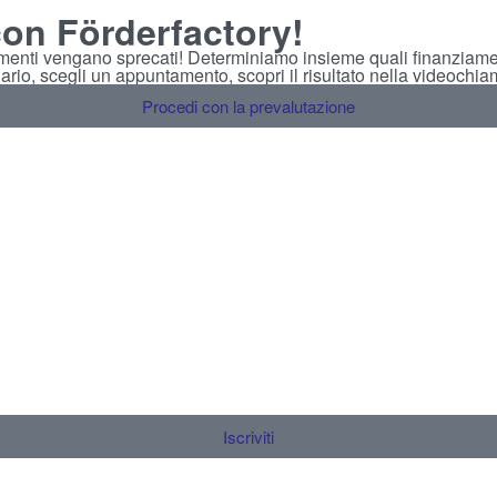
con Förderfactory!
iamenti vengano sprecati! Determiniamo insieme quali finanziamen
nario, scegli un appuntamento, scopri il risultato nella videochia
Procedi con la prevalutazione
Iscriviti