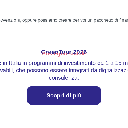
ovvenzioni, oppure possiamo creare per voi un pacchetto di fin
GreenTour 2026
Sostegno statale
in Italia in programmi di investimento da 1 a 15 mi
novabili, che possono essere integrati da digitalizz
consulenza.
Scopri di più