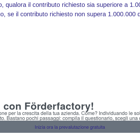
, qualora il contributo richiesto sia superiore a 1.
to, se il contributo richiesto non supera 1.000.000 
, con Förderfactory!
ione per la crescita della tua azienda. Come? Individuando le sol
to. Bastano pochi passaggi: compila il questionario, scegli una da
Inizia ora la prevalutazione gratuita