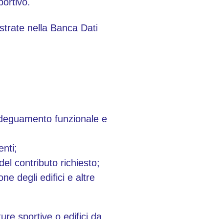
ortivo.
istrate nella Banca Dati
 adeguamento funzionale e
enti;
del contributo richiesto;
e degli edifici e altre
tture sportive o edifici da