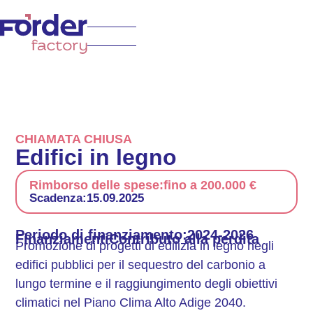
CHIAMATA CHIUSA
Edifici in legno
Rimborso delle spese:
fino a 200.000 €
Scadenza:
15.09.2025
Periodo di finanziamento:
2024-2026
Finanziamenti
Contributo alla perdita
Promozione di progetti di edilizia in legno negli
edifici pubblici per il sequestro del carbonio a
lungo termine e il raggiungimento degli obiettivi
climatici nel Piano Clima Alto Adige 2040.