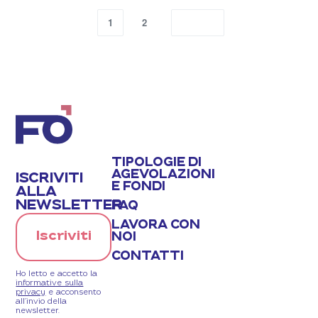
1
2
TIPOLOGIE DI
AGEVOLAZIONI
ISCRIVITI
E FONDI
ALLA
NEWSLETTER
FAQ
LAVORA CON
Iscriviti
NOI
CONTATTI
Ho letto e accetto la
informative sulla
privacy
e acconsento
all’invio della
newsletter.