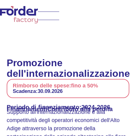
Promozione
dell'internazionalizzazione
Rimborso delle spese:
fino a 50%
Scadenza:
30.09.2026
Periodo di finanziamento:
2024-2026
Finanziamenti
Contributo alla perdita
Supporto all'internazionalizzazione e alla
competitività degli operatori economici dell'Alto
Adige attraverso la promozione della