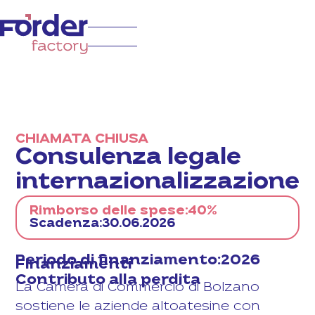
CHIAMATA CHIUSA
Consulenza legale
internazionalizzazione
Rimborso delle spese:
40%
Scadenza:
30.06.2026
Periodo di finanziamento:
2026
Finanziamenti
Contributo alla perdita
La Camera di Commercio di Bolzano
sostiene le aziende altoatesine con