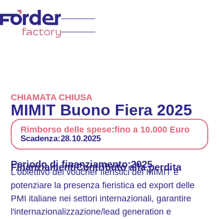
CHIAMATA CHIUSA
MIMIT Buono Fiera 2025
Rimborso delle spese:
fino a 10.000 Euro
Scadenza:
28.10.2025
Periodo di finanziamento:
2025
Finanziamenti
Contributo alla perdita
L'obiettivo dei voucher fieristici del MIMIT è
potenziare la presenza fieristica ed export delle
PMI italiane nei settori internazionali, garantire
l'internazionalizzazione/lead generation e