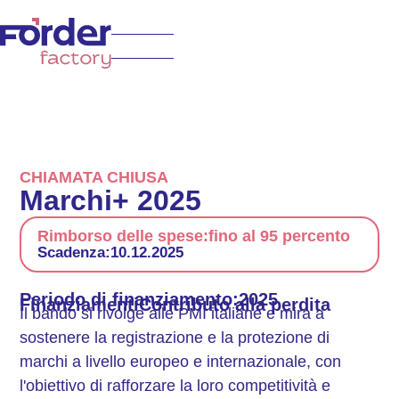
CHIAMATA CHIUSA
Marchi+ 2025
Rimborso delle spese:
fino al 95 percento
Scadenza:
10.12.2025
Periodo di finanziamento:
2025
Finanziamenti
Contributo alla perdita
Il bando si rivolge alle PMI italiane e mira a
sostenere la registrazione e la protezione di
marchi a livello europeo e internazionale, con
l'obiettivo di rafforzare la loro competitività e