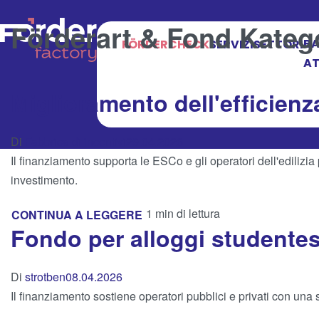
Förderart & Fond Kateg
BA
FÖRDERCHECK
SERVIZI
SETTORI
AT
Miglioramento dell'efficienza
Di
Fabbrica di incentivi
29.04.2026
Il finanziamento supporta le ESCo e gli operatori dell'edilizia 
investimento.
1 min di lettura
CONTINUA A LEGGERE
Fondo per alloggi studentes
Di
strotben
08.04.2026
Il finanziamento sostiene operatori pubblici e privati con una