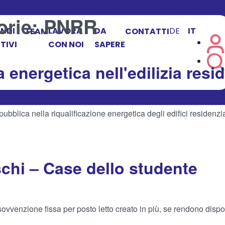
orie:
PNRR
NDI
LAVORA
DA
DE
IT
TEAM
CONTATTI
TIVI
CON NOI
SAPERE
 energetica nell'edilizia resi
pubblica nella riqualificazione energetica degli edifici residenzia
chi – Case dello studente
 sovvenzione fissa per posto letto creato in più, se rendono dispo