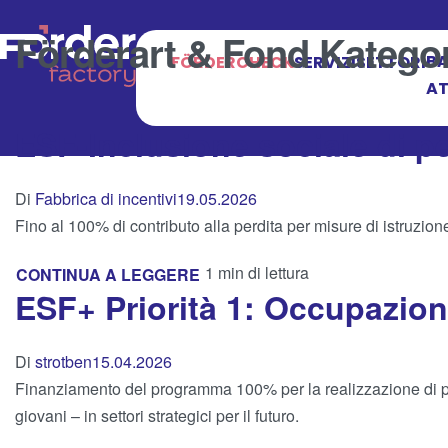
Förderart & Fond Katego
BA
FÖRDERCHECK
SERVIZI
SETTORI
AT
ESF-Inclusione sociale di p
Di
Fabbrica di incentivi
19.05.2026
Fino al 100% di contributo alla perdita per misure di istruzi
1 min di lettura
CONTINUA A LEGGERE
ESF+ Priorità 1: Occupazio
Di
strotben
15.04.2026
Finanziamento del programma 100% per la realizzazione di proge
giovani – in settori strategici per il futuro.