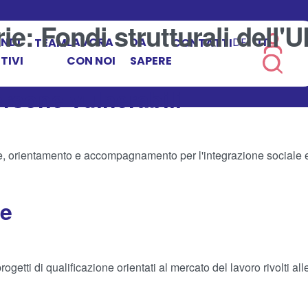
rie:
Fondi strutturali dell'U
NDI
LAVORA
DA
DE
IT
TEAM
CONTATTI
TIVI
CON NOI
SAPERE
ersone vulnerabili
one, orientamento e accompagnamento per l'integrazione sociale e
ne
tti di qualificazione orientati al mercato del lavoro rivolti al