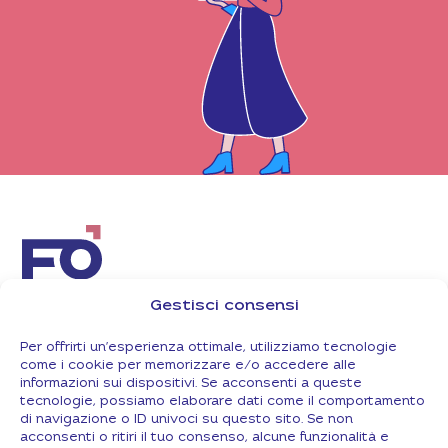
TIPOLOGIE DI
Gestisci consensi
AGEVOLAZIONI
ISCRIVITI
E FONDI
ALLA
Per offrirti un'esperienza ottimale, utilizziamo tecnologie
NEWSLETTER
FAQ
come i cookie per memorizzare e/o accedere alle
informazioni sui dispositivi. Se acconsenti a queste
LAVORA CON
tecnologie, possiamo elaborare dati come il comportamento
Iscriviti
NOI
di navigazione o ID univoci su questo sito. Se non
CONTATTI
acconsenti o ritiri il tuo consenso, alcune funzionalità e