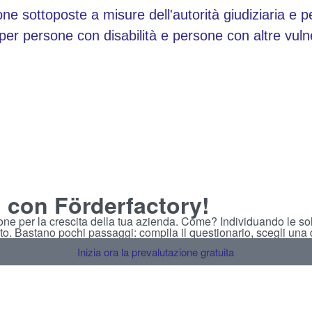
ne sottoposte a misure dell'autorità giudiziaria e p
per persone con disabilità e persone con altre vulne
, con Förderfactory!
ione per la crescita della tua azienda. Come? Individuando le sol
to. Bastano pochi passaggi: compila il questionario, scegli una da
Inizia ora la prevalutazione gratuita