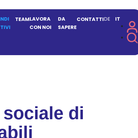
NDI
LAVORA
DA
DE
IT
TEAM
CONTATTI
TIVI
CON NOI
SAPERE
sociale di
bili