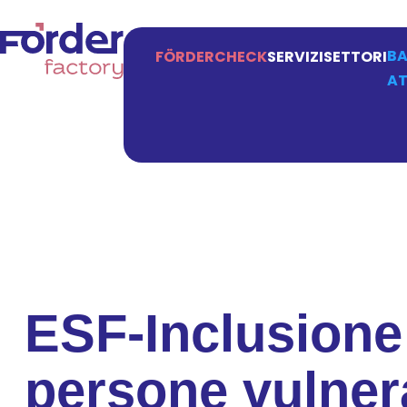
BA
FÖRDERCHECK
SERVIZI
SETTORI
AT
ESF-Inclusione 
persone vulnera