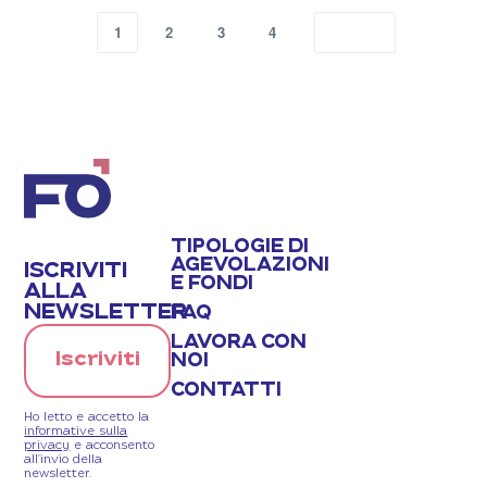
1
2
3
4
TIPOLOGIE DI
AGEVOLAZIONI
ISCRIVITI
E FONDI
ALLA
NEWSLETTER
FAQ
LAVORA CON
Iscriviti
NOI
CONTATTI
Ho letto e accetto la
informative sulla
privacy
e acconsento
all’invio della
newsletter.