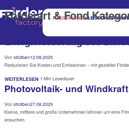
Förderart & Fond Katego
FÖRDERCHECK
LEISTUNGEN
FÖRD
Energieförderung des Lande
Von
strotben
12.08.2025
Reduzieren Sie Kosten und Emissionen – mit gezielter Förde
1 Min Lesedauer
WEITERLESEN
Photovoltaik- und Windkraf
Von
strotben
27.08.2025
Kleine, mittlere und große Unternehmen können um eine Förd
ansuchen.