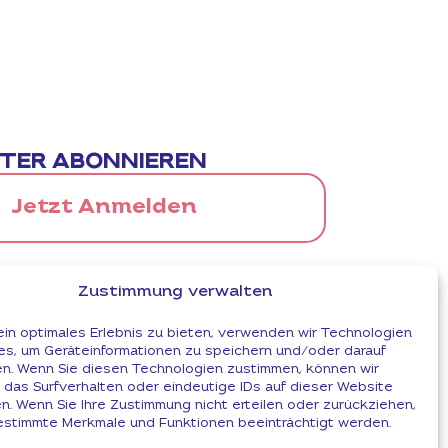
TER ABONNIEREN
Jetzt Anmelden
tenschutzbestimmungen
zur Kenntnis
llige in die Zusendung des Newsletters ein.
Zustimmung verwalten
ein optimales Erlebnis zu bieten, verwenden wir Technologien
es, um Geräteinformationen zu speichern und/oder darauf
en. Wenn Sie diesen Technologien zustimmen, können wir
 das Surfverhalten oder eindeutige IDs auf dieser Website
en. Wenn Sie Ihre Zustimmung nicht erteilen oder zurückziehen,
stimmte Merkmale und Funktionen beeinträchtigt werden.