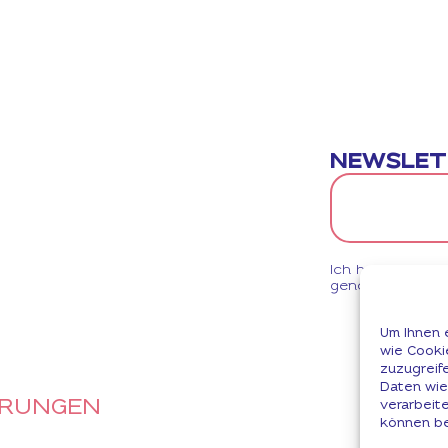
NEWSLET
Ich habe die
Da
genommen und wi
Um Ihnen 
wie Cooki
zuzugreif
Daten wie
ERUNGEN
verarbeit
können be