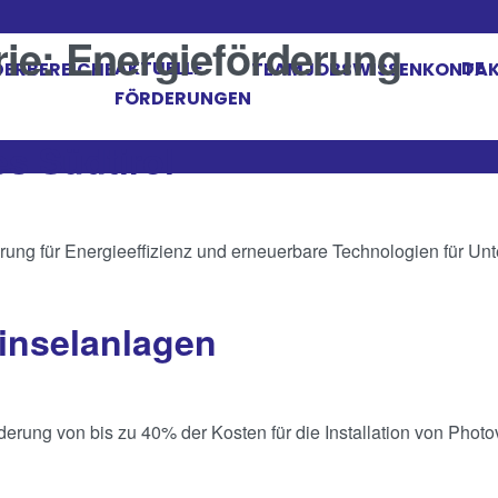
rie:
Energieförderung
AKTUELLE
DE
ERBEREICHE
TEAM
JOBS
WISSEN
KONTA
FÖRDERUNGEN
s Südtirol
rung für Energieeffizienz und erneuerbare Technologien für Un
tinselanlagen
erung von bis zu 40% der Kosten für die Installation von Phot