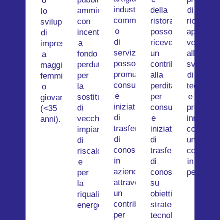
o
industriale,
della
di
amministrazioni
lo
commerciale
ristorazione
ricerca
con
sviluppo
o
possono
applicata
incentivi
di
di
ricevere
volti
a
imprese
servizi
un
allo
fondo
a
possono
contributo
sviluppo
perduto
maggioranza
promuovere
alla
di
per
femminile
consulenze
perdita
tecnolog
la
o
e
per
e
sostituzione
giovanile
iniziative
consulenza
processi
di
(<35
di
e
innovativ
vecchi
anni).
trasferimento
iniziative
con
impianti
di
di
un
di
conoscenze
trasferimento
contribut
riscaldamento
in
di
in
e
azienda
conoscenze
perdita.
per
attraverso
su
la
un
obiettivi
riqualificazione
contributo
strategici,
energetica.
per
tecnologici