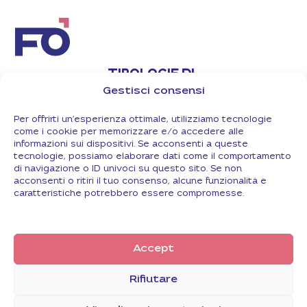
TIPOLOGIE DI
AGEVOLAZIONI
ISCRIVITI
Gestisci consensi
E FONDI
ALLA
NEWSLETTER
FAQ
Per offrirti un'esperienza ottimale, utilizziamo tecnologie
come i cookie per memorizzare e/o accedere alle
LAVORA CON
Iscriviti
NOI
informazioni sui dispositivi. Se acconsenti a queste
tecnologie, possiamo elaborare dati come il comportamento
CONTATTI
di navigazione o ID univoci su questo sito. Se non
acconsenti o ritiri il tuo consenso, alcune funzionalità e
Ho letto e accetto la
informative sulla
caratteristiche potrebbero essere compromesse.
privacy
e acconsento
all’invio della
newsletter.
Accept
I NOSTRI PARTNER E LE NOSTRE CERTIFICAZIONI
Rifiutare