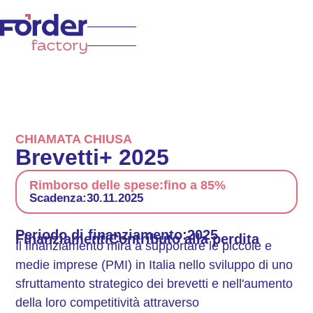
CHIAMATA CHIUSA
Brevetti+ 2025
Rimborso delle spese:
fino a 85%
Scadenza:
30.11.2025
Periodo di finanziamento:
2025
Finanziamenti
Contributo alla perdita
Il finanziamento mira a supportare le piccole e
medie imprese (PMI) in Italia nello sviluppo di uno
sfruttamento strategico dei brevetti e nell'aumento
della loro competitività attraverso