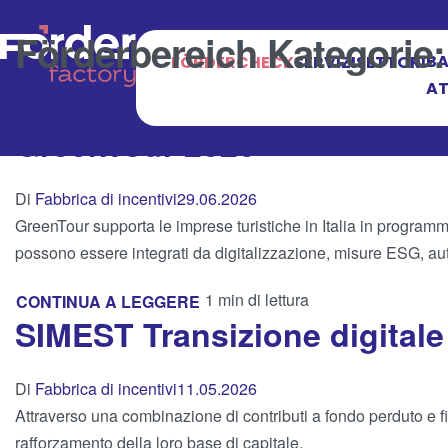
Förderbereich Kategorie
BA
FÖRDERCHECK
SERVIZI
SETTORI
AT
GreenTour 2026
Di
Fabbrica di incentivi
29.06.2026
GreenTour supporta le imprese turistiche in Italia in programmi
possono essere integrati da digitalizzazione, misure ESG, au
1 min di lettura
CONTINUA A LEGGERE
SIMEST Transizione digitale
Di
Fabbrica di incentivi
11.05.2026
Attraverso una combinazione di contributi a fondo perduto e f
rafforzamento della loro base di capitale.