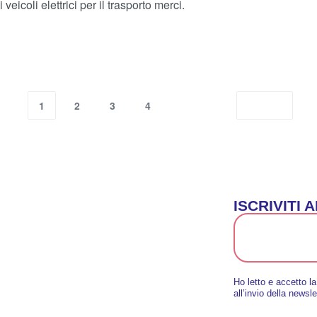
icoli elettrici per il trasporto merci.
1
2
3
4
ISCRIVITI
Ho letto e accetto l
all’invio della newsle