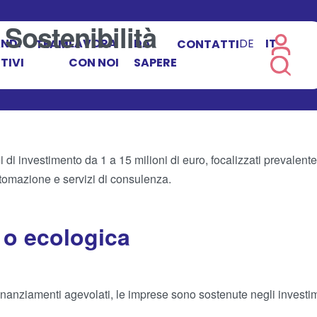
:
Sostenibilità
NDI
LAVORA
DA
DE
IT
TEAM
CONTATTI
TIVI
CON NOI
SAPERE
 di investimento da 1 a 15 milioni di euro, focalizzati prevalente
tomazione e servizi di consulenza.
 o ecologica
inanziamenti agevolati, le imprese sono sostenute negli investim