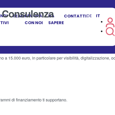
:
Consulenza
NDI
LAVORA
DA
DE
IT
TEAM
CONTATTI
TIVI
CON NOI
SAPERE
no a 15.000 euro, in particolare per visibilità, digitalizzazione, 
grammi di finanziamento ti supportano.