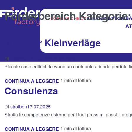
Förderbereich Kategorie
BA
FÖRDERCHECK
SERVIZI
SETTORI
AT
Voucher Kleinverläge
Di
Fabbrica di incentivi
19.05.2026
Piccole case editrici ricevono un contributo a fondo perduto fi
1 min di lettura
CONTINUA A LEGGERE
Consulenza
Di
strotben
17.07.2025
Sfrutta le competenze esterne per i tuoi prossimi passi: i pro
1 min di lettura
CONTINUA A LEGGERE