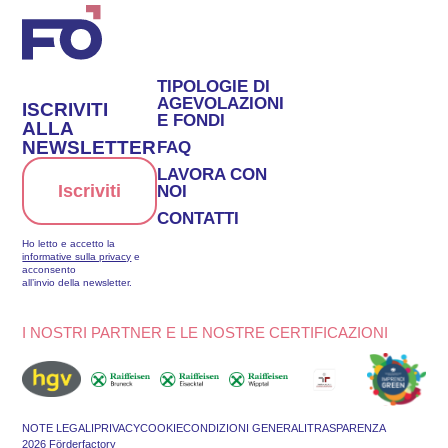
TIPOLOGIE DI
AGEVOLAZIONI
ISCRIVITI
E FONDI
ALLA
NEWSLETTER
FAQ
LAVORA CON
Iscriviti
NOI
CONTATTI
Ho letto e accetto la
informative sulla privacy
e
acconsento
all’invio della newsletter.
I NOSTRI PARTNER E LE NOSTRE CERTIFICAZIONI
NOTE LEGALI
PRIVACY
COOKIE
CONDIZIONI GENERALI
TRASPARENZA
2026 Förderfactory