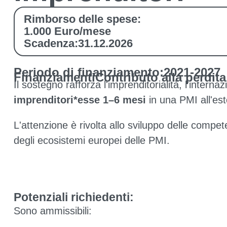
Rimborso delle spese:
1.000 Euro/mese
Scadenza:
31.12.2026
Periodo di finanziamento:
2021-2027
Finanziamenti
Contributo alla perdita
Il sostegno rafforza l'imprenditorialità, l'intern
imprenditori*esse 1–6 mesi
in una PMI all'es
L'attenzione è rivolta allo sviluppo delle compete
degli ecosistemi europei delle PMI.
Potenziali richiedenti:
Sono ammissibili: