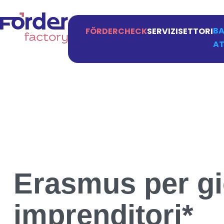
BA
FÖRDERCHECK
SERVIZI
SETTORI
AT
Erasmus per gi
imprenditori*