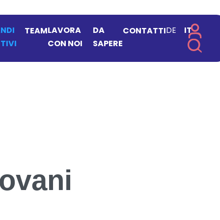
NDI
LAVORA
DA
DE
IT
TEAM
CONTATTI
TIVI
CON NOI
SAPERE
ovani