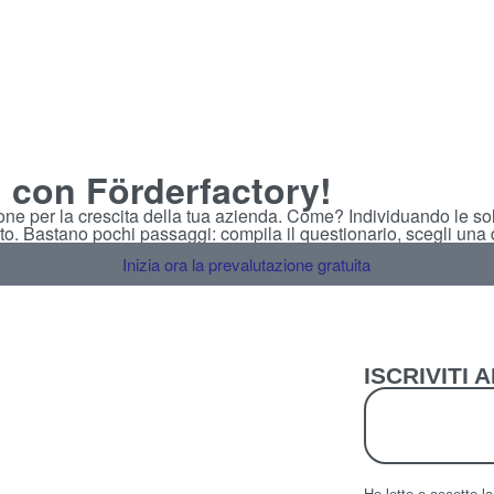
, con Förderfactory!
ione per la crescita della tua azienda. Come? Individuando le sol
to. Bastano pochi passaggi: compila il questionario, scegli una da
Inizia ora la prevalutazione gratuita
ISCRIVITI