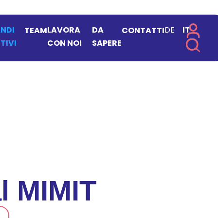
NDI
LAVORA
DA
DE
IT
TEAM
CONTATTI
TIVI
CON NOI
SAPERE
l MIMIT