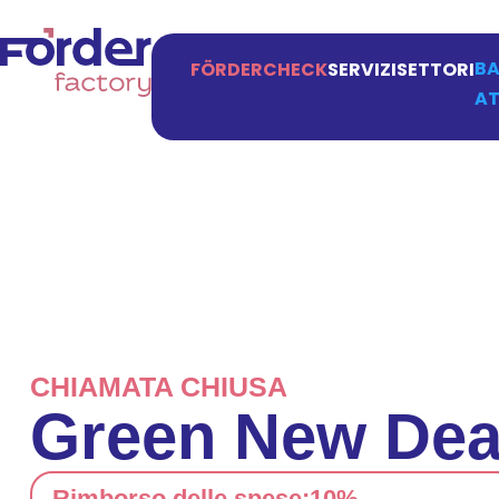
BA
FÖRDERCHECK
SERVIZI
SETTORI
AT
CHIAMATA CHIUSA
Green New Dea
Rimborso delle spese:
10%