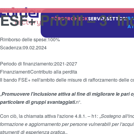
Chiamata chiusa
ESF+ Prio III – 3° I
BA
FÖRDERCHECK
SERVIZI
SETTORI
AT
Rimborso delle spese:
100%
Scadenza:
09.02.2024
Periodo di finanziamento:
2021-2027
Finanziamenti
Contributo alla perdita
Il bando FSE+ nell'ambito delle misure di rafforzamento delle c
„
Promuovere l'inclusione attiva al fine di migliorare le pari
particolare di gruppi svantaggiati.
n“.
Con ciò, la chiamata attiva l'azione 4.8.1. – h1: „
Sostegno all'inc
formazione e aggiornamento per persone vulnerabili per l'acquisi
strumenti di esperienza pratica
„.