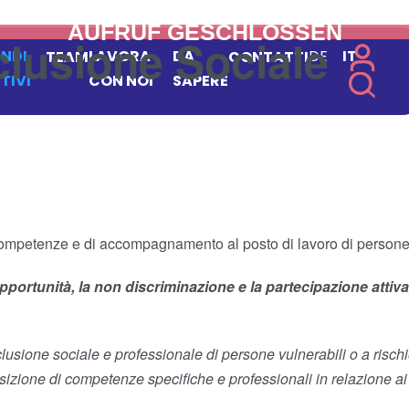
nclusione Sociale
NDI
LAVORA
DA
DE
IT
TEAM
CONTATTI
TIVI
CON NOI
SAPERE
ompetenze e di accompagnamento al posto di lavoro di persone vul
 opportunità, la non discriminazione e la partecipazione att
lusione sociale e professionale di persone vulnerabili o a risch
zione di competenze specifiche e professionali in relazione ai se