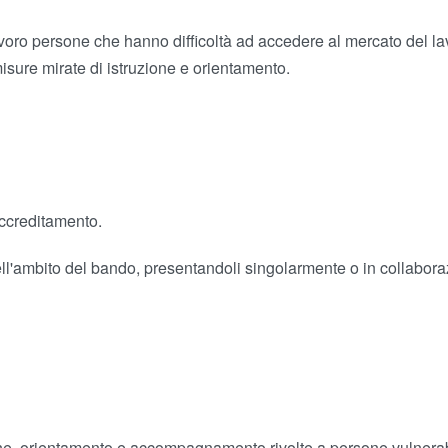
voro persone che hanno difficoltà ad accedere al mercato del la
misure mirate di istruzione e orientamento.
 accreditamento.
l'ambito del bando, presentandoli singolarmente o in collaborazi
ne, orientamento e accompagnamento rivolte a persone vulnerab