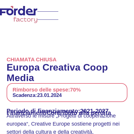
CHIAMATA CHIUSA
Europa Creativa Coop
Media
Rimborso delle spese:
70%
Scadenza:
23.01.2024
Periodo di finanziamento:
2021-2027
Finanziamenti
Contributo alla perdita
Attraverso le misure „Progetti di cooperazione
europea“, Creative Europe sostiene progetti nei
settori della cultura e della creatività,