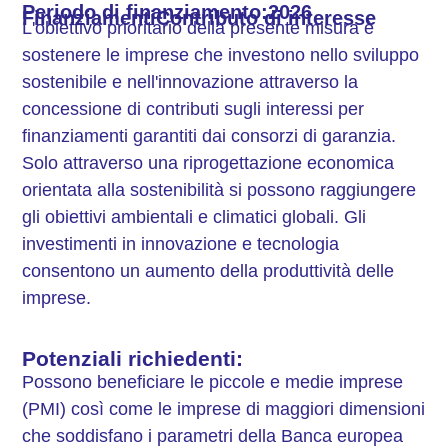
Periodo di finanziamento:
2026
Finanziamenti
Contributo di interesse
L'obiettivo prioritario della presente misura è
sostenere le imprese che investono nello sviluppo
sostenibile e nell'innovazione attraverso la
concessione di contributi sugli interessi per
finanziamenti garantiti dai consorzi di garanzia.
Solo attraverso una riprogettazione economica
orientata alla sostenibilità si possono raggiungere
gli obiettivi ambientali e climatici globali. Gli
investimenti in innovazione e tecnologia
consentono un aumento della produttività delle
imprese.
Potenziali richiedenti:
Possono beneficiare le piccole e medie imprese
(PMI) così come le imprese di maggiori dimensioni
che soddisfano i parametri della Banca europea