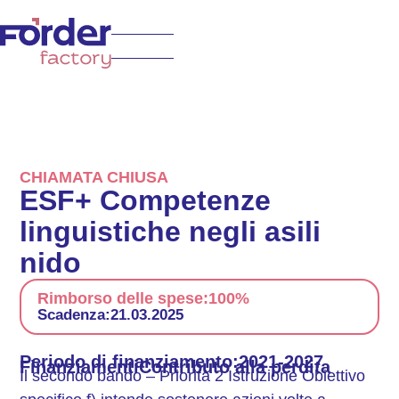
CHIAMATA CHIUSA
ESF+ Competenze
linguistiche negli asili
nido
Rimborso delle spese:
100%
Scadenza:
21.03.2025
Periodo di finanziamento:
2021-2027
Finanziamenti
Contributo alla perdita
Il secondo bando – Priorità 2 Istruzione Obiettivo