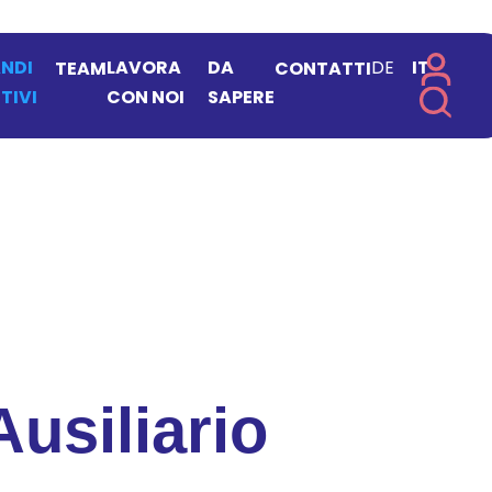
NDI
LAVORA
DA
DE
IT
TEAM
CONTATTI
TIVI
CON NOI
SAPERE
Ausiliario