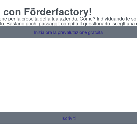
, con Förderfactory!
ione per la crescita della tua azienda. Come? Individuando le sol
to. Bastano pochi passaggi: compila il questionario, scegli una da
Inizia ora la prevalutazione gratuita
Iscriviti