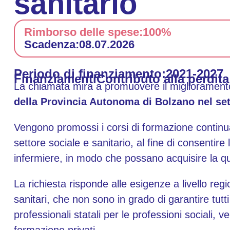
sanitario
Rimborso delle spese:
100%
Scadenza:
08.07.2026
Periodo di finanziamento:
2021-2027
Finanziamenti
Contributo alla perdita
La chiamata mira a promuovere il migliorament
della Provincia Autonoma di Bolzano nel set
Vengono promossi i corsi di formazione continua v
settore sociale e sanitario, al fine di consentire
infermiere, in modo che possano acquisire la qual
La richiesta risponde alle esigenze a livello re
sanitari, che non sono in grado di garantire tutti
professionali statali per le professioni sociali,